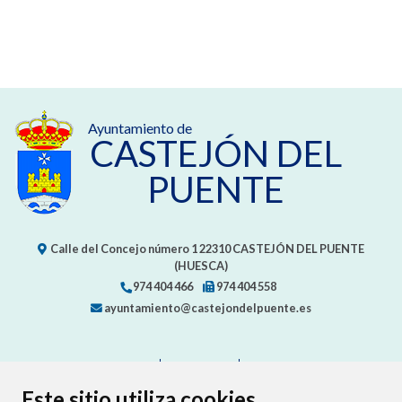
Ayuntamiento de
CASTEJÓN DEL
PUENTE
Calle del Concejo número 1
22310
CASTEJÓN DEL PUENTE
(HUESCA)
974 404 466
974 404 558
ayuntamiento@castejondelpuente.es
CONTACTO
MAPA WEB
AVISO LEGAL
PROTECCIÓN DE DATOS
ACCESIBILIDAD
Este sitio utiliza cookies