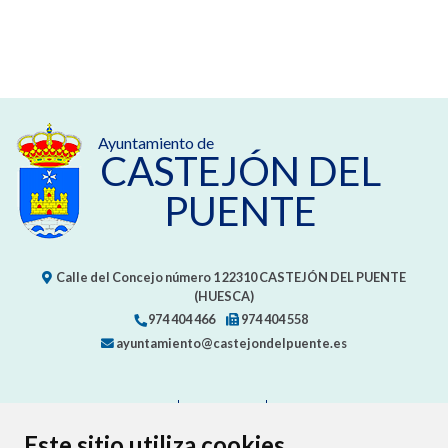
Ayuntamiento de
CASTEJÓN DEL
PUENTE
Calle del Concejo número 1
22310
CASTEJÓN DEL PUENTE
(HUESCA)
974 404 466
974 404 558
ayuntamiento@castejondelpuente.es
CONTACTO
MAPA WEB
AVISO LEGAL
PROTECCIÓN DE DATOS
ACCESIBILIDAD
Este sitio utiliza cookies