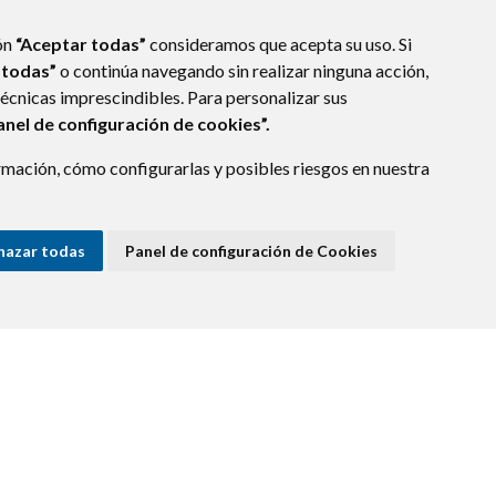
ón
“Aceptar todas”
consideramos que acepta su uso. Si
 todas”
o continúa navegando sin realizar ninguna acción,
técnicas imprescindibles. Para personalizar sus
anel de configuración de cookies”.
mación, cómo configurarlas y posibles riesgos en nuestra
10
CASTEJÓN DEL PUENTE (HUESCA)
nte.es
hazar todas
Panel de configuración de Cookies
E DATOS
ACCESIBILIDAD
POLÍTICA DE COOKIES
ENLACE EXTERNO A