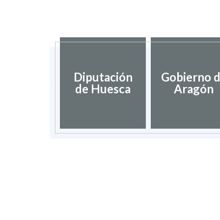
dación de
Diputación
Gobierno 
umentos
de Huesca
Aragón