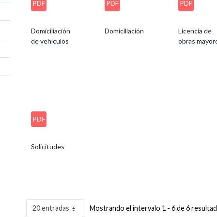
PDF
PDF
PDF
Domiciliación
Domiciliación
Licencia de
de vehículos
obras mayor
PDF
Solicitudes
20 entradas
Mostrando el intervalo 1 - 6 de 6 resulta