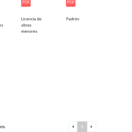
PDF
PDF
Licencia de
Padrón
es
obras
menores
dos.
1