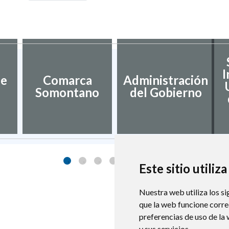
I
de
Comarca
Administración
Somontano
del Gobierno
Este sitio utiliz
Nuestra web utiliza los si
que la web funcione corr
preferencias de uso de la
y sus servicios.