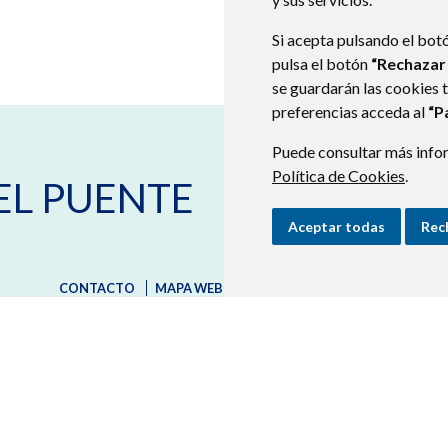
Si acepta pulsando el bot
pulsa el botón
“Rechazar
se guardarán las cookies 
preferencias acceda al
“P
Puede consultar más infor
Calle del Concejo número 1
223
Política de Cookies
.
EL PUENTE
974 404 466
974 404 558
ayuntamiento@castejondelpue
Aceptar todas
Rec
CONTACTO
MAPA WEB
AVISO LEGAL
PROTECCIÓN D