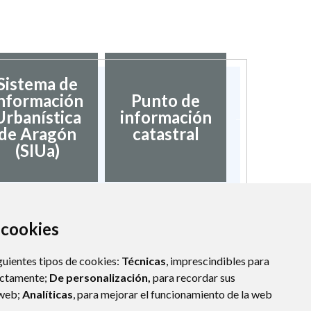
Sistema de
nformación
Punto de
Validaci
Urbanística
información
docume
de Aragón
catastral
(SIUa)
a cookies
guientes tipos de cookies:
Técnicas
, imprescindibles para
ectamente;
De personalización,
para recordar sus
 web;
Analíticas
, para mejorar el funcionamiento de la web