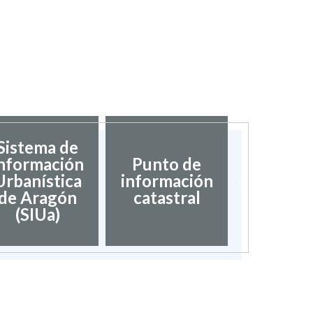
Sistema de
nformación
Punto de
Validaci
Urbanística
información
docume
de Aragón
catastral
(SIUa)