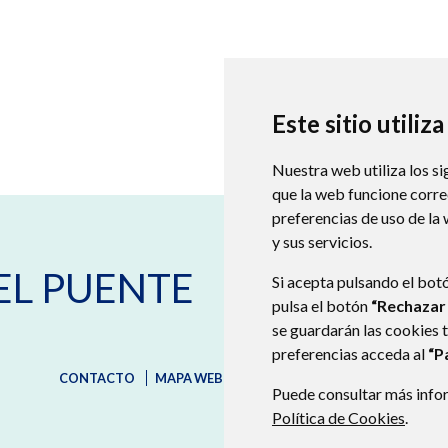
Este sitio utiliz
Nuestra web utiliza los si
que la web funcione corr
preferencias de uso de la
y sus servicios.
Calle del Concejo número 1
223
EL PUENTE
974 404 466
974 404 558
Si acepta pulsando el bot
ayuntamiento@castejondelpue
pulsa el botón
“Rechazar
se guardarán las cookies 
preferencias acceda al
“P
CONTACTO
MAPA WEB
AVISO LEGAL
PROTECCIÓN D
Puede consultar más infor
Política de Cookies
.