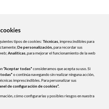
a cookies
guientes tipos de cookies:
Técnicas
, imprescindibles para
ectamente;
De personalización,
para recordar sus
 web;
Analíticas
, para mejorar el funcionamiento de la web
10
CASTEJÓN DEL PUENTE (HUESCA)
ón
“Aceptar todas”
consideramos que acepta su uso. Si
nte.es
 todas”
o continúa navegando sin realizar ninguna acción,
técnicas imprescindibles. Para personalizar sus
anel de configuración de cookies”.
E DATOS
ACCESIBILIDAD
POLÍTICA DE COOKIES
mación, cómo configurarlas y posibles riesgos en nuestra
ENLACE EXTERNO A