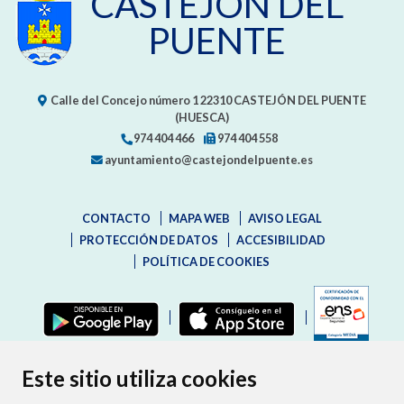
CASTEJÓN DEL
PUENTE
Calle del Concejo número 1
22310
CASTEJÓN DEL PUENTE
(HUESCA)
974 404 466
974 404 558
ayuntamiento@castejondelpuente.es
CONTACTO
MAPA WEB
AVISO LEGAL
PROTECCIÓN DE DATOS
ACCESIBILIDAD
POLÍTICA DE COOKIES
ENLAC
Este sitio utiliza cookies