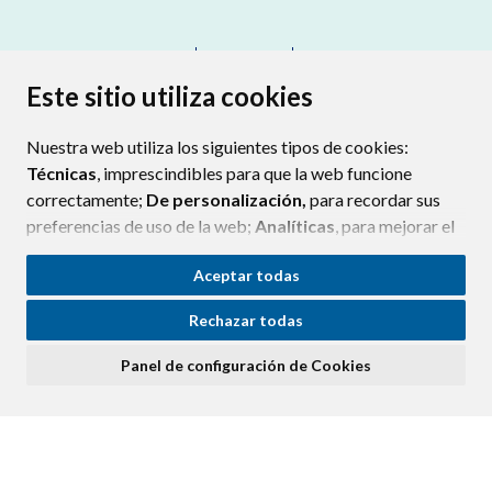
CONTACTO
MAPA WEB
AVISO LEGAL
PROTECCIÓN DE DATOS
ACCESIBILIDAD
Este sitio utiliza cookies
POLÍTICA DE COOKIES
Nuestra web utiliza los siguientes tipos de cookies:
ENLAC
Técnicas
, imprescindibles para que la web funcione
correctamente;
De personalización,
para recordar sus
preferencias de uso de la web;
Analíticas
, para mejorar el
funcionamiento de la web y sus servicios.
Aceptar todas
Si acepta pulsando el botón
“Aceptar todas”
Rechazar todas
consideramos que acepta su uso. Si pulsa el botón
“Rechazar todas”
o continúa navegando sin realizar
Panel de configuración de Cookies
ninguna acción, se guardarán las cookies técnicas
imprescindibles. Para personalizar sus preferencias
acceda al
“Panel de configuración de cookies”.
Puede consultar más información, cómo configurarlas y