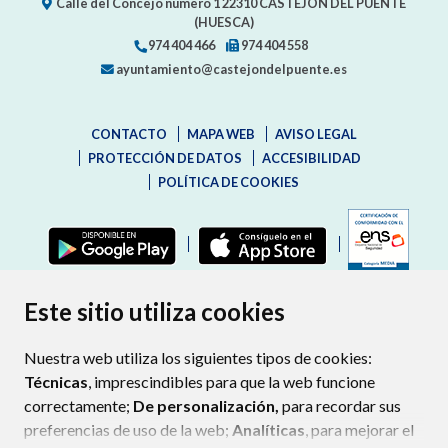
Calle del Concejo número 1
22310
CASTEJÓN DEL PUENTE
(HUESCA)
974 404 466
974 404 558
ayuntamiento@castejondelpuente.es
CONTACTO
MAPA WEB
AVISO LEGAL
PROTECCIÓN DE DATOS
ACCESIBILIDAD
POLÍTICA DE COOKIES
ENLAC
Este sitio utiliza cookies
Nuestra web utiliza los siguientes tipos de cookies:
Técnicas
, imprescindibles para que la web funcione
correctamente;
De personalización,
para recordar sus
preferencias de uso de la web;
Analíticas
, para mejorar el