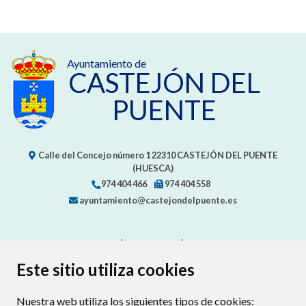
Ayuntamiento de
CASTEJÓN DEL
PUENTE
Calle del Concejo número 1
22310
CASTEJÓN DEL PUENTE
(HUESCA)
974 404 466
974 404 558
ayuntamiento@castejondelpuente.es
CONTACTO
MAPA WEB
AVISO LEGAL
PROTECCIÓN DE DATOS
ACCESIBILIDAD
Este sitio utiliza cookies
POLÍTICA DE COOKIES
Nuestra web utiliza los siguientes tipos de cookies:
ENLAC