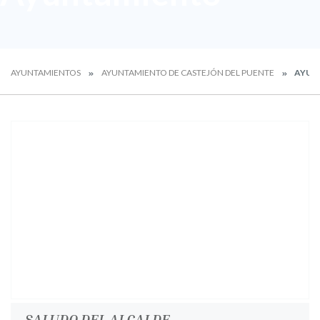
AYUNTAMIENTOS
AYUNTAMIENTO DE CASTEJÓN DEL PUENTE
AYUN
SALUDO DEL ALCALDE