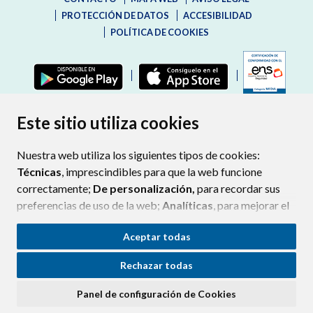
PROTECCIÓN DE DATOS
ACCESIBILIDAD
POLÍTICA DE COOKIES
ENLAC
Este sitio utiliza cookies
Nuestra web utiliza los siguientes tipos de cookies:
Técnicas
, imprescindibles para que la web funcione
correctamente;
De personalización,
para recordar sus
preferencias de uso de la web;
Analíticas
, para mejorar el
funcionamiento de la web y sus servicios.
Aceptar todas
Si acepta pulsando el botón
“Aceptar todas”
Rechazar todas
consideramos que acepta su uso. Si pulsa el botón
“Rechazar todas”
o continúa navegando sin realizar
Panel de configuración de Cookies
ninguna acción, se guardarán las cookies técnicas