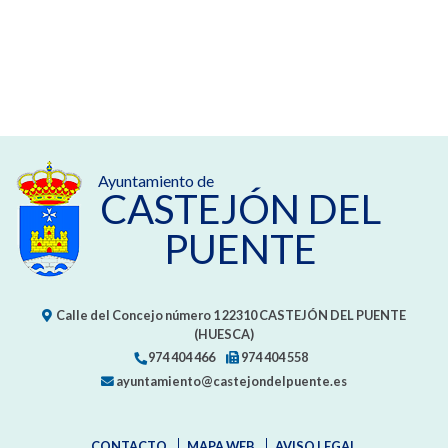
Ayuntamiento de
CASTEJÓN DEL
PUENTE
Calle del Concejo número 1
22310
CASTEJÓN DEL PUENTE
(HUESCA)
974 404 466
974 404 558
ayuntamiento@castejondelpuente.es
CONTACTO
MAPA WEB
AVISO LEGAL