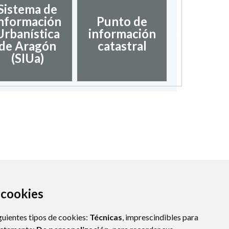
Sistema de
nformación
Punto de
Validaci
Urbanística
información
docume
de Aragón
catastral
(SIUa)
a cookies
guientes tipos de cookies:
Técnicas
, imprescindibles para