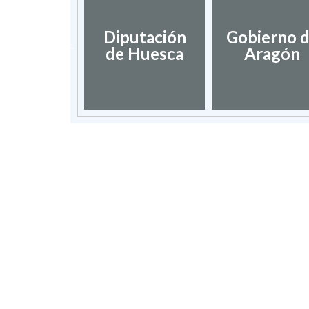
dación de
Diputación
Gobierno 
umentos
de Huesca
Aragón