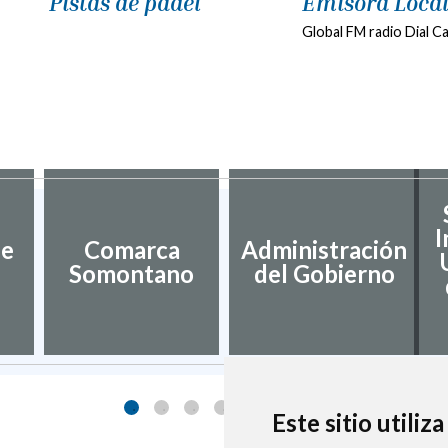
Pistas de padel
Emisora Loca
Global FM radio Dial C
I
de
Comarca
Administración
Somontano
del Gobierno
Este sitio utiliz