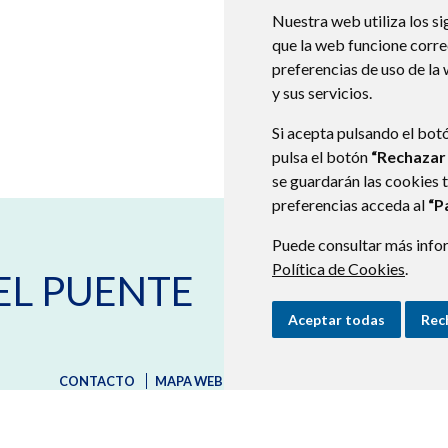
Nuestra web utiliza los si
que la web funcione corr
preferencias de uso de la
y sus servicios.
Si acepta pulsando el bot
pulsa el botón
“Rechazar
se guardarán las cookies 
preferencias acceda al
“P
Puede consultar más infor
Calle del Concejo número 1
223
Política de Cookies
.
EL PUENTE
974 404 466
974 404 558
ayuntamiento@castejondelpue
Aceptar todas
Rec
CONTACTO
MAPA WEB
AVISO LEGAL
PROTECCIÓN D