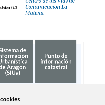
l
Centro de las Vías de
Comunicación La
astejón 98.3
Malena
Sistema de
nformación
Punto de
Validaci
Urbanística
información
docume
de Aragón
catastral
(SIUa)
a cookies