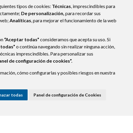
guientes tipos de cookies:
Técnicas
, imprescindibles para
ectamente;
De personalización,
para recordar sus
 web;
Analíticas
, para mejorar el funcionamiento de la web
ón
“Aceptar todas”
consideramos que acepta su uso. Si
 todas”
o continúa navegando sin realizar ninguna acción,
técnicas imprescindibles. Para personalizar sus
anel de configuración de cookies”.
mación, cómo configurarlas y posibles riesgos en nuestra
10
CASTEJÓN DEL PUENTE (HUESCA)
nte.es
hazar todas
Panel de configuración de Cookies
E DATOS
ACCESIBILIDAD
POLÍTICA DE COOKIES
ENLACE EXTERNO A