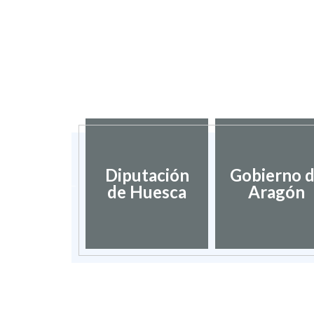
dación de
Diputación
Gobierno 
umentos
de Huesca
Aragón