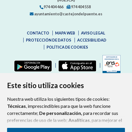
974 404 466
974 404 558
ayuntamiento@castejondelpuente.es
CONTACTO
MAPA WEB
AVISO LEGAL
PROTECCIÓN DE DATOS
ACCESIBILIDAD
POLÍTICA DE COOKIES
ENLAC
Este sitio utiliza cookies
Nuestra web utiliza los siguientes tipos de cookies:
Técnicas
, imprescindibles para que la web funcione
correctamente;
De personalización,
para recordar sus
preferencias de uso de la web;
Analíticas
, para mejorar el
funcionamiento de la web y sus servicios.