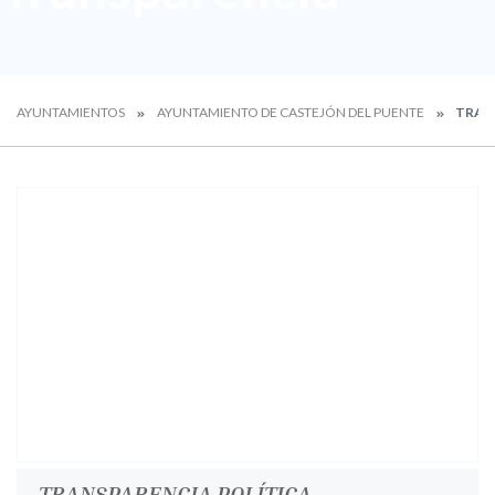
AYUNTAMIENTOS
AYUNTAMIENTO DE CASTEJÓN DEL PUENTE
TRAN
TRANSPARENCIA POLÍTICA