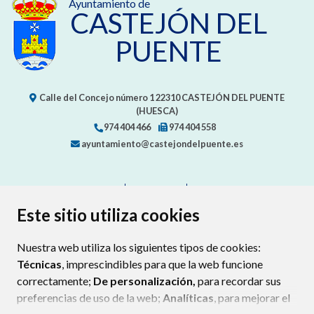
Ayuntamiento de
CASTEJÓN DEL
PUENTE
Calle del Concejo número 1
22310
CASTEJÓN DEL PUENTE
(HUESCA)
974 404 466
974 404 558
ayuntamiento@castejondelpuente.es
CONTACTO
MAPA WEB
AVISO LEGAL
PROTECCIÓN DE DATOS
ACCESIBILIDAD
Este sitio utiliza cookies
POLÍTICA DE COOKIES
Nuestra web utiliza los siguientes tipos de cookies:
ENLAC
Técnicas
, imprescindibles para que la web funcione
correctamente;
De personalización,
para recordar sus
preferencias de uso de la web;
Analíticas
, para mejorar el