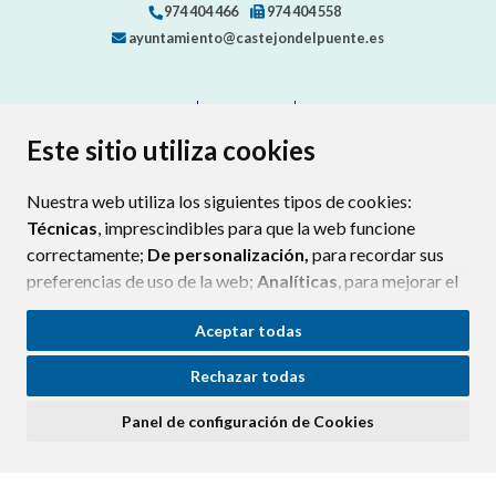
974 404 466
974 404 558
ayuntamiento@castejondelpuente.es
CONTACTO
MAPA WEB
AVISO LEGAL
PROTECCIÓN DE DATOS
ACCESIBILIDAD
Este sitio utiliza cookies
POLÍTICA DE COOKIES
Nuestra web utiliza los siguientes tipos de cookies:
ENLAC
Técnicas
, imprescindibles para que la web funcione
correctamente;
De personalización,
para recordar sus
preferencias de uso de la web;
Analíticas
, para mejorar el
funcionamiento de la web y sus servicios.
Aceptar todas
Si acepta pulsando el botón
“Aceptar todas”
Rechazar todas
consideramos que acepta su uso. Si pulsa el botón
“Rechazar todas”
o continúa navegando sin realizar
Panel de configuración de Cookies
ninguna acción, se guardarán las cookies técnicas
imprescindibles. Para personalizar sus preferencias
acceda al
“Panel de configuración de cookies”.