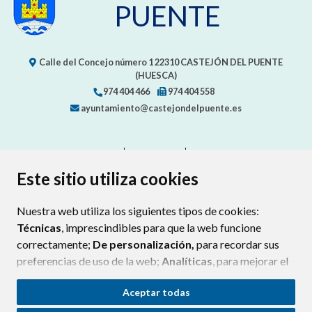
Calle del Concejo número 1
22310
CASTEJÓN DEL PUENTE
(HUESCA)
974 404 466
974 404 558
ayuntamiento@castejondelpuente.es
CONTACTO
MAPA WEB
AVISO LEGAL
PROTECCIÓN DE DATOS
ACCESIBILIDAD
POLÍTICA DE COOKIES
ENLAC
Este sitio utiliza cookies
Nuestra web utiliza los siguientes tipos de cookies:
Técnicas
, imprescindibles para que la web funcione
correctamente;
De personalización,
para recordar sus
preferencias de uso de la web;
Analíticas
, para mejorar el
funcionamiento de la web y sus servicios.
Aceptar todas
Si acepta pulsando el botón
“Aceptar todas”