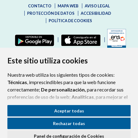
CONTACTO
MAPA WEB
AVISO LEGAL
PROTECCIÓN DE DATOS
ACCESIBILIDAD
POLÍTICA DE COOKIES
ENLAC
Este sitio utiliza cookies
Nuestra web utiliza los siguientes tipos de cookies:
Técnicas
, imprescindibles para que la web funcione
correctamente;
De personalización,
para recordar sus
preferencias de uso de la web;
Analíticas
, para mejorar el
funcionamiento de la web y sus servicios.
Aceptar todas
Si acepta pulsando el botón
“Aceptar todas”
Rechazar todas
consideramos que acepta su uso. Si pulsa el botón
“Rechazar todas”
o continúa navegando sin realizar
Panel de configuración de Cookies