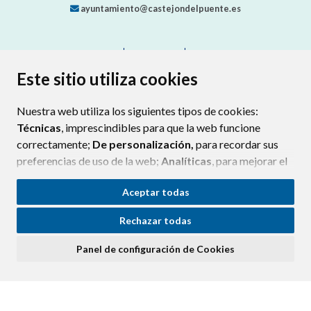
ayuntamiento@castejondelpuente.es
CONTACTO
MAPA WEB
AVISO LEGAL
PROTECCIÓN DE DATOS
ACCESIBILIDAD
Este sitio utiliza cookies
POLÍTICA DE COOKIES
Nuestra web utiliza los siguientes tipos de cookies:
ENLAC
Técnicas
, imprescindibles para que la web funcione
correctamente;
De personalización,
para recordar sus
preferencias de uso de la web;
Analíticas
, para mejorar el
funcionamiento de la web y sus servicios.
Aceptar todas
Si acepta pulsando el botón
“Aceptar todas”
Rechazar todas
consideramos que acepta su uso. Si pulsa el botón
“Rechazar todas”
o continúa navegando sin realizar
Panel de configuración de Cookies
ninguna acción, se guardarán las cookies técnicas
imprescindibles. Para personalizar sus preferencias
acceda al
“Panel de configuración de cookies”.