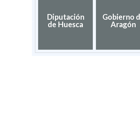
dación de
Diputación
Gobierno 
umentos
de Huesca
Aragón