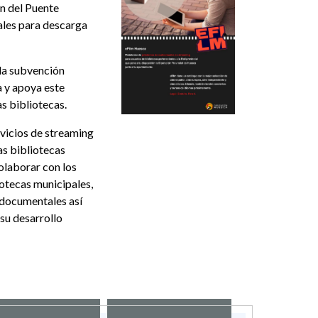
ón del Puente
ales para descarga
 la subvención
a y apoya este
s bibliotecas.
rvicios de streaming
as bibliotecas
olaborar con los
iotecas municipales,
s documentales así
su desarrollo