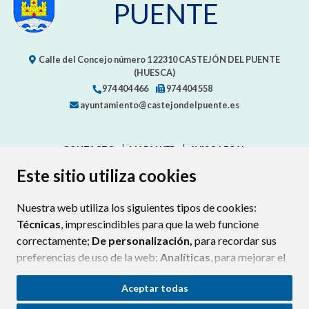
PUENTE
Calle del Concejo número 1
22310
CASTEJÓN DEL PUENTE
(HUESCA)
974 404 466
974 404 558
ayuntamiento@castejondelpuente.es
CONTACTO
MAPA WEB
AVISO LEGAL
PROTECCIÓN DE DATOS
ACCESIBILIDAD
Este sitio utiliza cookies
POLÍTICA DE COOKIES
Nuestra web utiliza los siguientes tipos de cookies:
ENLAC
Técnicas
, imprescindibles para que la web funcione
correctamente;
De personalización,
para recordar sus
preferencias de uso de la web;
Analíticas
, para mejorar el
funcionamiento de la web y sus servicios.
Aceptar todas
Si acepta pulsando el botón
“Aceptar todas”